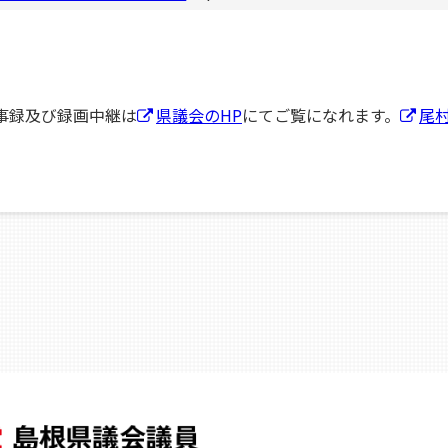
事録及び録画中継は
県議会のHP
にてご覧になれます。
尾