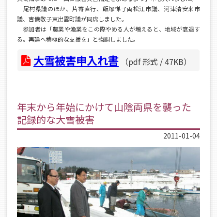
尾村県議のほか、片寄直行、飯塚悌子両松江市議、河津清安来市
議、吉儀敬子東出雲町議が同席しました。
参加者は「農業や漁業をこの際やめる人が増えると、地域が衰退す
る。再建へ積極的な支援を」と強調しました。
大雪被害申入れ書
（pdf 形式 / 47KB）
年末から年始にかけて山陰両県を襲った
記録的な大雪被害
2011-01-04