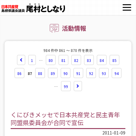
OPE
活動情報
984 件中 861 ～ 870 件を表示
1
…
80
81
82
83
84
85
86
87
88
89
90
91
92
93
94
…
99
くにびきメッセで日本共産党と民主青年
同盟県委員会が合同で宣伝
2011-01-09