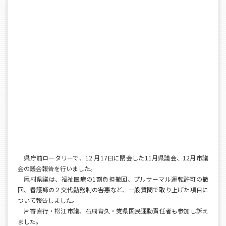
県庁前ロータリーで、12 月17日に閉会した11月県議会、12月市議
会の議会報告を行いました。
尾村県議は、福祉医療の1割負担撤回、プルサーマル運転許可の撤
回、看護師の２交代勤務制の害悪など、一般質問で取り上げた項目に
ついて報告しました。
片寄直行・松江市議、石飛育久・党県国民運動責任者も参加し訴え
ました。