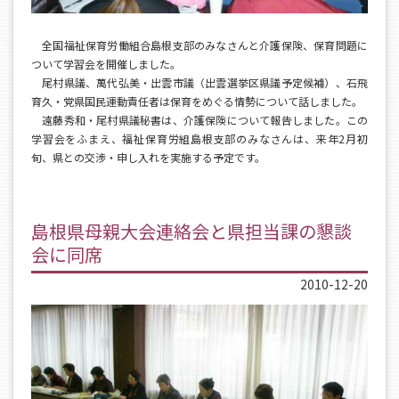
全国福祉保育労働組合島根支部のみなさんと介護保険、保育問題に
ついて学習会を開催しました。
尾村県議、萬代弘美・出雲市議（出雲選挙区県議予定候補）、石飛
育久・党県国民運動責任者は保育をめぐる情勢について話しました。
遠藤秀和・尾村県議秘書は、介護保険について報告しました。この
学習会をふまえ、福祉保育労組島根支部のみなさんは、来年2月初
旬、県との交渉・申し入れを実施する予定です。
島根県母親大会連絡会と県担当課の懇談
会に同席
2010-12-20