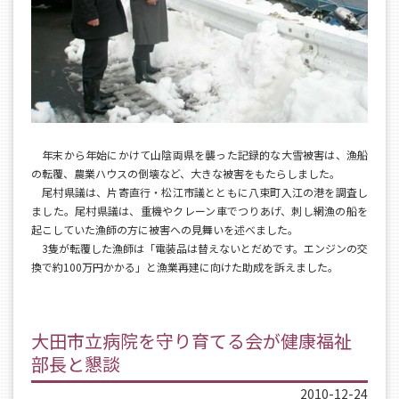
年末から年始にかけて山陰両県を襲った記録的な大雪被害は、漁船
の転覆、農業ハウスの倒壊など、大きな被害をもたらしました。
尾村県議は、片寄直行・松江市議とともに八束町入江の港を調査し
ました。尾村県議は、重機やクレーン車でつりあげ、刺し網漁の船を
起こしていた漁師の方に被害への見舞いを述べました。
3隻が転覆した漁師は「電装品は替えないとだめです。エンジンの交
換で約100万円かかる」と漁業再建に向けた助成を訴えました。
大田市立病院を守り育てる会が健康福祉
部長と懇談
2010-12-24