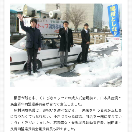
積雪が残る中、くにびきメッセでの成人式会場前で、日本共産党と
民主青年同盟県委員会が合同で宣伝しました。
尾村利成県議は、お祝いを述べながら、「未来を担う若者が正社員
になりたくてもなれない、ゆきづまった政治、社会を一緒に変えてい
こう」と呼びかけました。石飛育久・党県国民運動責任者、岩田剛・
民青同盟県委員会副委員長も訴えました。