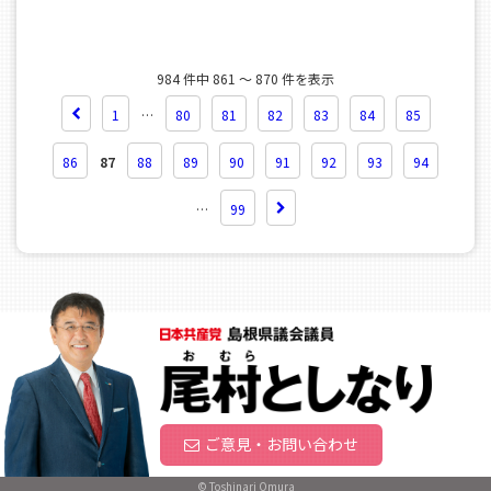
984 件中 861 ～ 870 件を表示
1
…
80
81
82
83
84
85
86
87
88
89
90
91
92
93
94
…
99
ご意見・お問い合わせ
© Toshinari Omura