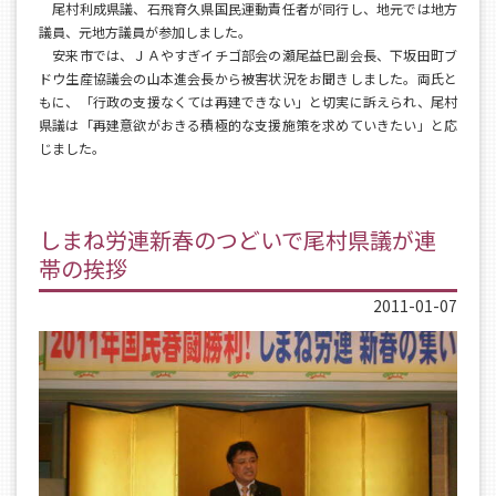
尾村利成県議、石飛育久県国民運動責任者が同行し、地元では地方
議員、元地方議員が参加しました。
安来市では、ＪＡやすぎイチゴ部会の瀬尾益巳副会長、下坂田町ブ
ドウ生産協議会の山本進会長から被害状況をお聞きしました。両氏と
もに、「行政の支援なくては再建できない」と切実に訴えられ、尾村
県議は「再建意欲がおきる積極的な支援施策を求めていきたい」と応
じました。
しまね労連新春のつどいで尾村県議が連
帯の挨拶
2011-01-07