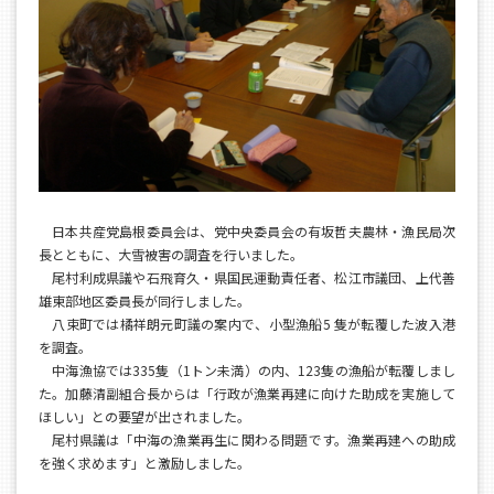
日本共産党島根委員会は、党中央委員会の有坂哲夫農林・漁民局次
長とともに、大雪被害の調査を行いました。
尾村利成県議や石飛育久・県国民運動責任者、松江市議団、上代善
雄東部地区委員長が同行しました。
八束町では橘祥朗元町議の案内で、小型漁船5 隻が転覆した波入港
を調査。
中海漁協では335隻（1トン未満）の内、123隻の漁船が転覆しまし
た。加藤清副組合長からは「行政が漁業再建に向けた助成を実施して
ほしい」との要望が出されました。
尾村県議は「中海の漁業再生に関わる問題です。漁業再建への助成
を強く求めます」と激励しました。