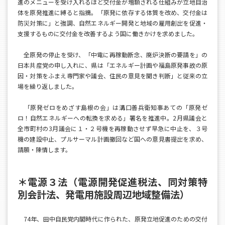
進のメニューを受け入れるほど交付金が増額される仕組みが立地自治
体を原発推進に縛ると指摘。「原発に依存する体質を改め、交付金は
防災対策に」と強調、自然エネルギー開発と地域の雇用創出を促進・
支援するものに交付金を改善するよう国に働きかけを求めました。
全原発の停止を受け、「中電に再稼動断念、廃炉決断の要請を」の
日本共産党の申し入れに、県は「エネルギー計画や福島原発事故の原
因・対策をふまえ専門家や議会、住民の意見を聞き判断」と従来の立
場を繰り返しました。
「原発ゼロをめざす島根の会」は溝口善兵衛知事あての「原発ゼ
ロ！自然エネルギーへの転換を求める」署名を推進中。2月県議会と
全市町村の3月議会に１・２号機を再稼動させず早急に中止を、３号
機の建設中止、プルサーマル計画撤回など国への意見書提出を求め、
請願・陳情します。
＊電源３法（電源開発促進税法、同対策特
別会計法、発電用施設周辺地域整備法）
74年、田中自民党内閣時代に作られた、原発立地促進のための交付