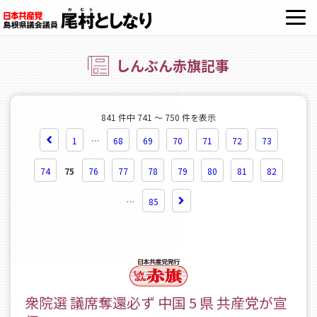
OPE
しんぶん赤旗記事
841 件中 741 ～ 750 件を表示
1
…
68
69
70
71
72
73
74
75
76
77
78
79
80
81
82
…
85
衆院選 議席奪還必ず 中国 5 県 共産党が宣