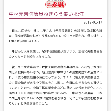
中林元衆院議員ねぎらう集い 松江
2012-01-17
日本共産党の中林よし子さん（元衆院議員）の35年に及ぶ国会議
員、候補者活動をねぎらう集いが15日、松江市で開かれ、県内外から
170人が参加しました。
呼びかけ人を代表し、尾村利成県議があいさつ。志位和夫委員長ら
のメッセージが紹介されました。
穀田恵二衆院議員や有坂哲夫国民運動委事務局長、石村智子衆院中
国比例候補があいさつ。穀田議員は中林さんの農業問題での活動にふ
れ、「党の農業政策の源になっており、ＴＰＰ（環太平洋連携協定）
の亡国の動きがある中で基本をさし示し、今日に生きるものと確信し
ている」とのべ、中海干拓事業中止などに果たした役割を紹介。石村
候補はＴＰＰ問題での共同の広がりにふれ、「中林さんの農業・日本
の国土を守りたいとの熱い情熱を引き継ぎ、何としても議席を勝ち取
りたい」と決意を語りました。