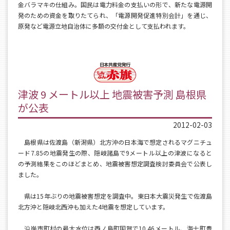
金バラマキの仕組み。国民は電力料金の支払いの形で、新たな電源開
発のための資金を取りたてられ、「電源開発促進特別会計」を通じ、
原発など電源立地自治体に多額の交付金として支払われます。
津波 9 メートル以上 地震被害予測 島根県
が公表
2012-02-03
島根県は佐渡島（新潟県）北方沖の日本海で想定されるマグニチュ
ード7.85の地震発生の際、隠岐諸島で9メートル以上の津波になると
の予測結果をこのほどまとめ、地震被害想定調査検討委員会で公表し
ました。
県は15年ぶりの地震被害想定を調査中。東日本大震災発生で佐渡島
北方沖と隠岐北西沖も加えた4地震を想定しています。
沿岸市町村の最大水位は西ノ島町国賀で10.46メートル、海士町豊