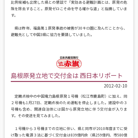
比例候補も出席した県との懇談で「実効ある避難計画とは、原発の危
険を除去すること。原発ゼロこそ命を守る確かな道」と指摘していま
す。
県は昨年、福島第１原発事故の被害が30キロ圏に及んだことから、
避難先として中国3県に協力を要請していました。
島根原発立地で交付金は 西日本リポート
2012-02-10
定期点検中の中国電力島根原発１号機（松江市鹿島町）に加え、同
２号機も1月27日、定期点検のため運転を停止しました。建設中の３
号機も含め、関連自治体には国から原発立地に伴う交付金が入りま
す。その使途を見てみました。
１号機から３号機までの立地に伴い、県と同市が2010年度までに受
け取った電源３法に基づく交付金は839億円余（県259億円、市580億