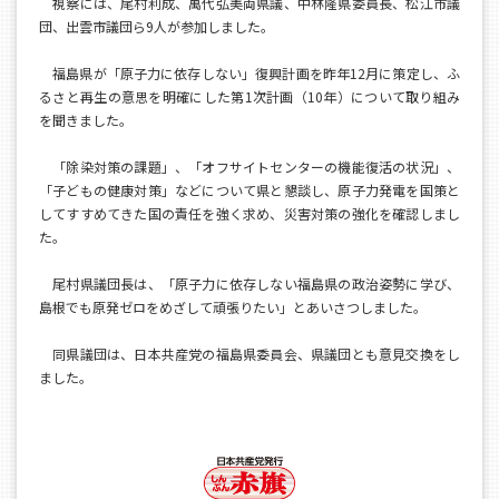
視察には、尾村利成、萬代弘美両県議、中林隆県委員長、松江市議
団、出雲市議団ら9人が参加しました。
福島県が「原子力に依存しない」復興計画を昨年12月に策定し、ふ
るさと再生の意思を明確にした第1次計画（10年）について取り組み
を聞きました。
「除染対策の課題」、「オフサイトセンターの機能復活の状況」、
「子どもの健康対策」などについて県と懇談し、原子力発電を国策と
してすすめてきた国の責任を強く求め、災害対策の強化を確認しまし
た。
尾村県議団長は、「原子力に依存しない福島県の政治姿勢に学び、
島根でも原発ゼロをめざして頑張りたい」とあいさつしました。
同県議団は、日本共産党の福島県委員会、県議団とも意見交換をし
ました。