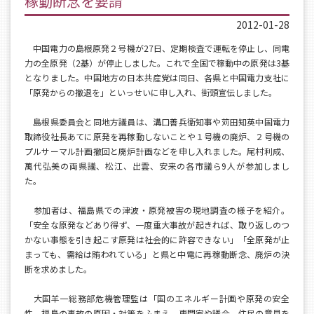
稼動断念を要請
2012-01-28
中国電力の島根原発２号機が27日、定期検査で運転を停止し、同電
力の全原発（2基）が停止しました。これで全国で稼動中の原発は3基
となりました。中国地方の日本共産党は同日、各県と中国電力支社に
「原発からの撤退を」といっせいに申し入れ、街頭宣伝しました。
島根県委員会と同地方議員は、溝口善兵衛知事や苅田知英中国電力
取締役社長あてに原発を再稼動しないことや１号機の廃炉、２号機の
プルサーマル計画撤回と廃炉計画などを申し入れました。尾村利成、
萬代弘美の両県議、松江、出雲、安来の各市議ら9人が参加しまし
た。
参加者は、福島県での津波・原発被害の現地調査の様子を紹介。
「安全な原発などあり得ず、一度重大事故が起きれば、取り返しのつ
かない事態を引き起こす原発は社会的に許容できない」「全原発が止
まっても、需給は賄われている」と県と中電に再稼動断念、廃炉の決
断を求めました。
大国羊一総務部危機管理監は「国のエネルギー計画や原発の安全
性、福島の事故の原因・対策をふまえ、専門家や議会、住民の意見を