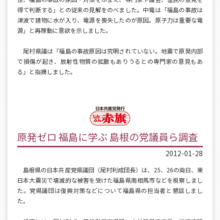
得て判断する」との従来の見解をのべました。中電は「福島の事故は
津波で建物に水が入り、電源を喪失したのが原因。原子力は重要な電
源」と再稼動に意欲を示しました。
尾村県議は「福島の事故原因は究明されていない。地震で原発内部
で損傷が起き、放射性物質の拡散もありうるとの専門家の意見もあ
る」と指摘しました。
原発ゼロ 福島に学ぶ 島根の党議員ら調査
2012-01-28
島根県の日本共産党県議団（尾村利成団長）は、25、26の両日、東
日本大震災で壊滅的な被害を受けた福島県南相馬市などを視察しまし
た。党県議団は復興対策などについて福島県の担当者と懇談しまし
た。