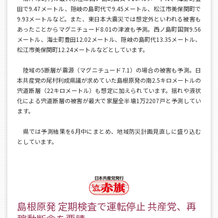
田で9.47メートル、隠岐の島町代で9.45メートル、松江市美保関町で
9.93メートルなど。また、東日本大震災では想定外といわれる被害も
あったことからマグニチュード8.01の津波も予測。西ノ島町国賀9.56
メートル、海士町豊田12.02メートル、隠岐の島町代13.35メートル、
松江市美保関町12.24メートルなどとしています。
陸域の5断層が震源（マグニチュード7.1）の場合の被害も予測。日
本共産党の尾村利成県議が求めていた島根原発の南2.5キロメートルの
宍道断層（22キロメートル）も想定に加えられています。揺れや液状
化による宍道断層の被害が最大で家屋全半壊1万2207戸と予測してい
ます。
県では予測結果を6月中にまとめ、地域防災計画見直しに盛り込む
としています。
島根原発 定期検査で運転停止 共産党、再