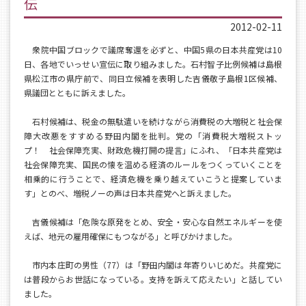
伝
2012-02-11
衆院中国ブロックで議席奪還を必ずと、中国5県の日本共産党は10
日、各地でいっせい宣伝に取り組みました。石村智子比例候補は島根
県松江市の県庁前で、同日立候補を表明した吉儀敬子島根1区候補、
県議団とともに訴えました。
石村候補は、税金の無駄遣いを続けながら消費税の大増税と社会保
障大改悪をすすめる野田内閣を批判。党の「消費税大増税ストッ
プ！ 社会保障充実、財政危機打開の提言」にふれ、「日本共産党は
社会保障充実、国民の懐を温める経済のルールをつくっていくことを
相乗的に行うことで、経済危機を乗り越えていこうと提案していま
す」とのべ、増税ノーの声は日本共産党へと訴えました。
吉儀候補は「危険な原発をとめ、安全・安心な自然エネルギーを使
えば、地元の雇用確保にもつながる」と呼びかけました。
市内本庄町の男性（77）は「野田内閣は年寄りいじめだ。共産党に
は普段からお世話になっている。支持を訴えて応えたい」と話してい
ました。