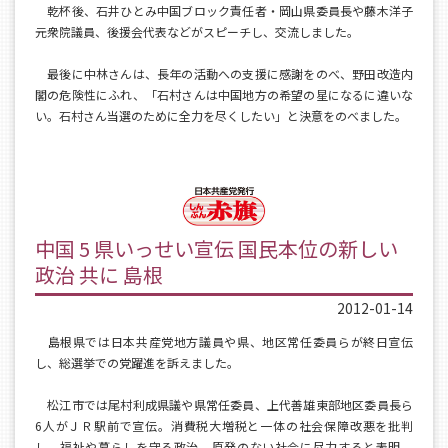
乾杯後、石井ひとみ中国ブロック責任者・岡山県委員長や藤木洋子
元衆院議員、後援会代表などがスピーチし、交流しました。
最後に中林さんは、長年の活動への支援に感謝をのべ、野田改造内
閣の危険性にふれ、「石村さんは中国地方の希望の星になるに違いな
い。石村さん当選のために全力を尽くしたい」と決意をのべました。
中国 5 県いっせい宣伝 国民本位の新しい
政治 共に 島根
2012-01-14
島根県では日本共産党地方議員や県、地区常任委員らが終日宣伝
し、総選挙での党躍進を訴えました。
松江市では尾村利成県議や県常任委員、上代善雄東部地区委員長ら
6人がＪＲ駅前で宣伝。消費税大増税と一体の社会保障改悪を批判
し、福祉や暮らしを守る政治、原発のない社会に尽力すると表明。