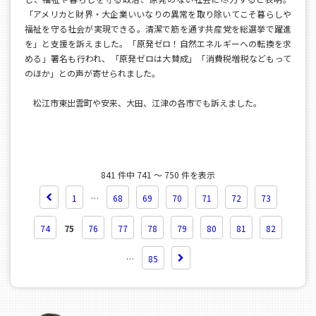
「アメリカと財界・大企業いいなりの異常を取り除いてこそ暮らしや
福祉を守る社会が実現できる。清潔で筋を通す共産党を総選挙で躍進
を」と支援を訴えました。「原発ゼロ！自然エネルギーへの転換を求
める」署名も行われ、「原発ゼロは大賛成」「消費税増税などもって
のほか」との声が寄せられました。
松江市東出雲町や安来、大田、江津の各市でも訴えました。
841 件中 741 ～ 750 件を表示
1
…
68
69
70
71
72
73
74
75
76
77
78
79
80
81
82
…
85