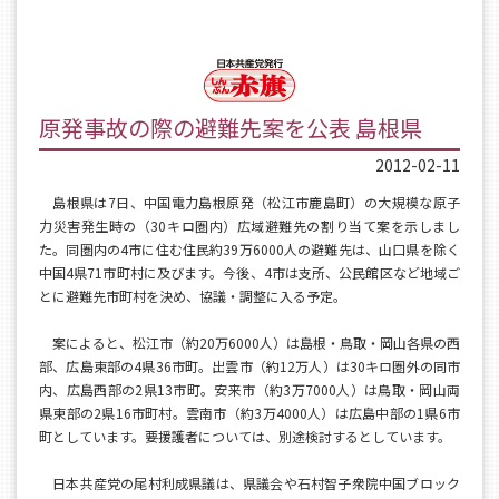
原発事故の際の避難先案を公表 島根県
2012-02-11
島根県は7日、中国電力島根原発（松江市鹿島町）の大規模な原子
力災害発生時の（30キロ圏内）広域避難先の割り当て案を示しまし
た。同圏内の4市に住む住民約39万6000人の避難先は、山口県を除く
中国4県71市町村に及びます。今後、4市は支所、公民館区など地域ご
とに避難先市町村を決め、協議・調整に入る予定。
案によると、松江市（約20万6000人）は島根・鳥取・岡山各県の西
部、広島東部の4県36市町。出雲市（約12万人）は30キロ圏外の同市
内、広島西部の2県13市町。安来市（約3万7000人）は鳥取・岡山両
県東部の2県16市町村。雲南市（約3万4000人）は広島中部の1県6市
町としています。要援護者については、別途検討するとしています。
日本共産党の尾村利成県議は、県議会や石村智子衆院中国ブロック