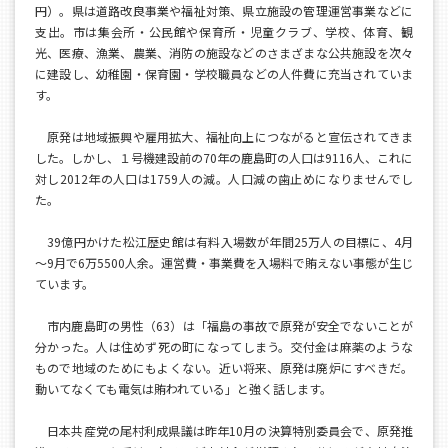
円）。県は道路改良事業や福祉対策、県立施設の管理運営事業などに
支出。市は集会所・公民館や保育所・児童クラブ、学校、体育、観
光、医療、漁業、農業、消防の施設などのさまざまな公共施設を次々
に建設し、幼稚園・保育園・学校職員などの人件費に充当されていま
す。
原発は地域振興や雇用拡大、福祉向上につながると宣伝されてきま
した。しかし、１号機建設前の70年の鹿島町の人口は9116人、これに
対し2012年の人口は1759人の減。人口減の歯止めになりませんでし
た。
39億円かけた松江歴史館は有料入場数が年間25万人の目標に、4月
～9月で6万5500人余。運営費・事業費を入場料で賄えない事態が生じ
ています。
市内鹿島町の男性（63）は「福島の事故で原発が安全でないことが
分かった。人は住めず死の町になってしまう。交付金は麻薬のような
もので地域のためにもよくない。近い将来、原発は廃炉にすべきだ。
動いてなくても電気は賄われている」と強く話します。
日本共産党の尾村利成県議は昨年10月の決算特別委員会で、原発推