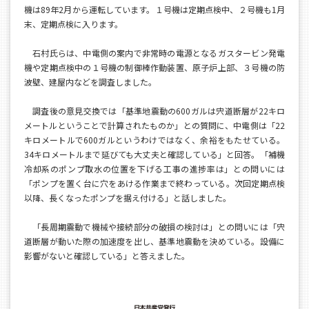
機は89年2月から運転しています。１号機は定期点検中、２号機も1月
末、定期点検に入ります。
石村氏らは、中電側の案内で非常時の電源となるガスタービン発電
機や定期点検中の１号機の制御棒作動装置、原子炉上部、３号機の防
波壁、建屋内などを調査しました。
調査後の意見交換では「基準地震動の600ガルは宍道断層が22キロ
メートルということで計算されたものか」との質問に、中電側は「22
キロメートルで600ガルというわけではなく、余裕をもたせている。
34キロメートルまで延びても大丈夫と確認している」と回答。「補機
冷却系のポンプ取水の位置を下げる工事の進捗率は」との問いには
「ポンプを置く台に穴をあける作業まで終わっている。次回定期点検
以降、長くなったポンプを据え付ける」と話しました。
「長周期震動で機械や接続部分の破損の検討は」との問いには「宍
道断層が動いた際の加速度を出し、基準地震動を決めている。設備に
影響がないと確認している」と答えました。