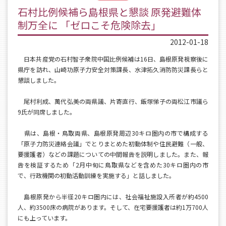
石村比例候補ら島根県と懇談 原発避難体
制万全に 「ゼロこそ危険除去」
2012-01-18
日本共産党の石村智子衆院中国比例候補は16日、島根原発視察後に
県庁を訪れ、山崎功原子力安全対策課長、水津拓久消防防災課長らと
懇談しました。
尾村利成、萬代弘美の両県議、片寄直行、飯塚悌子の両松江市議ら
9氏が同席しました。
県は、島根・鳥取両県、島根原発周辺30キロ圏内の市で構成する
「原子力防災連絡会議」でとりまとめた初動体制や住民避難（一般、
要援護者）などの課題についての中間報告を説明しました。また、報
告を検証するため「2月中旬に鳥取県などを含めた30キロ圏内の市
で、行政機関の初動活動訓練を実施する」と話しました。
島根原発から半径20キロ圏内には、社会福祉施設入所者が約4500
人、約3500床の病院があります。そして、在宅要援護者は約1万700人
にも上っています。