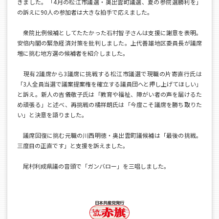
きました。「4月の松江市議選・奥出雲町議選、夏の参院選勝利を」
の訴えに90人の参加者は大きな拍手で応えました。
衆院比例候補としてたたかった石村智子さんは支援に謝意を表明。
安倍内閣の緊急経済対策を批判しました。上代善雄地区委員長が議席
増に挑む地方選の候補者を紹介しました。
現有2議席から3議席に挑戦する松江市議選で現職の片寄直行氏は
「3人全員当選で議案提案権を確立する議員団へと押し上げてほしい」
と訴え。新人の吉儀敬子氏は「教育や福祉、障がい者の声を届けるた
め頑張る」と述べ、再挑戦の橘祥朗氏は「今度こそ議席を勝ち取りた
い」と決意を語りました。
議席回復に挑む元職の川西明徳・奥出雲町議候補は「最後の挑戦。
三度目の正直です」と支援を訴えました。
尾村利成県議の音頭で「ガンバロー」を三唱しました。