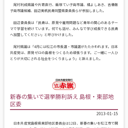
尾村利成県議や片寄直行、飯塚てい子両市議、橘よしあき、吉儀敬
子両市議候補、田辺美帆民青同盟県委員長らが参加しました。
田辺委員長は「民青は、原発や雇用問題など青年の関心のあるテー
マで学習を続けています。何でも話せ、みんなで学び成長できる民青
へ加盟してください」と呼びかけました。
尾村県議は「4月には松江の市長選・市議選がたたかわれます。日本
共産党は、原発ゼロの島根をつくるため頑張ります。ご一緒に一人ひ
とりが大切にされる社会をつくりましょう」と訴えました。
新春の集いで選挙勝利訴え 島根・東部地
区委
2013-01-15
日本共産党島根県東部地区委員会は12日、新春の集いを松江市で開