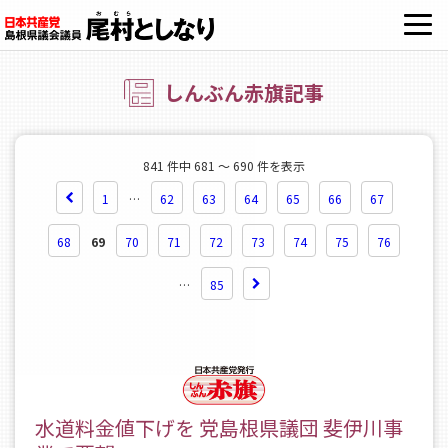
OPE
しんぶん赤旗記事
841 件中 681 ～ 690 件を表示
1
…
62
63
64
65
66
67
68
69
70
71
72
73
74
75
76
…
85
水道料金値下げを 党島根県議団 斐伊川事