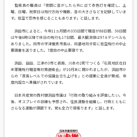
監視員の職員は「夜間に音がしたら外に出て赤色灯を確認し、土
曜、日曜、祝祭日は飛行方向や機数、音の大きさなどを記録していま
す。低空で恐怖を感じることもあります」と話します。
浜田市によると、今年11ヵ月間の335日間で騒音が88日間、50日間
は午後6時以降で休日の飛行も17日間、最大観測値は97.6デシベルも
ありました。同市の宇津徹男市長は、同基地司令官に低空飛行の中止
要請書を送りました。7度目の中止要請です。
浜田、益田、江津の3市と邑南、川本の2町でつくる「石見地区在日
米軍機飛行騒音等対策連絡会」が10月末に開かれましたが、浜田市か
らの「首長レベルでの協議会立ち上げを」との提案に全員が賛成、年
度内設立へ準備がされています。
日本共産党の西村健浜田市議は「行政の取り組みを評価したい。今
後、オスプレイの訓練も予想され、住民運動を組織し、行政とともに
さらなる運動が課題です。党も全力で頑張ります」と話します。