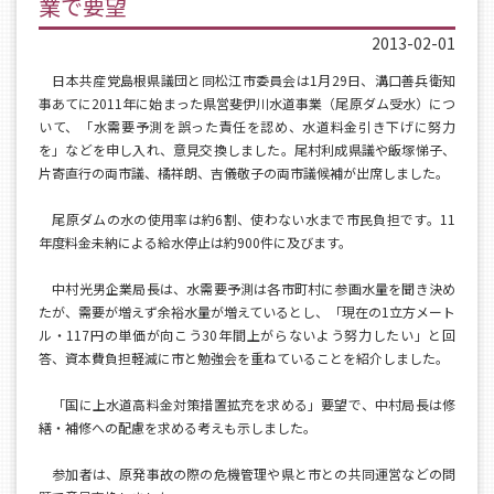
業で要望
2013-02-01
日本共産党島根県議団と同松江市委員会は1月29日、溝口善兵衛知
事あてに2011年に始まった県営斐伊川水道事業（尾原ダム受水）につ
いて、「水需要予測を誤った責任を認め、水道料金引き下げに努力
を」などを申し入れ、意見交換しました。尾村利成県議や飯塚悌子、
片寄直行の両市議、橘祥朗、吉儀敬子の両市議候補が出席しました。
尾原ダムの水の使用率は約6割、使わない水まで市民負担です。11
年度料金未納による給水停止は約900件に及びます。
中村光男企業局長は、水需要予測は各市町村に参画水量を聞き決め
たが、需要が増えず余裕水量が増えているとし、「現在の1立方メート
ル・117円の単価が向こう30年間上がらないよう努力したい」と回
答、資本費負担軽減に市と勉強会を重ねていることを紹介しました。
「国に上水道高料金対策措置拡充を求める」要望で、中村局長は修
繕・補修への配慮を求める考えも示しました。
参加者は、原発事故の際の危機管理や県と市との共同運営などの問