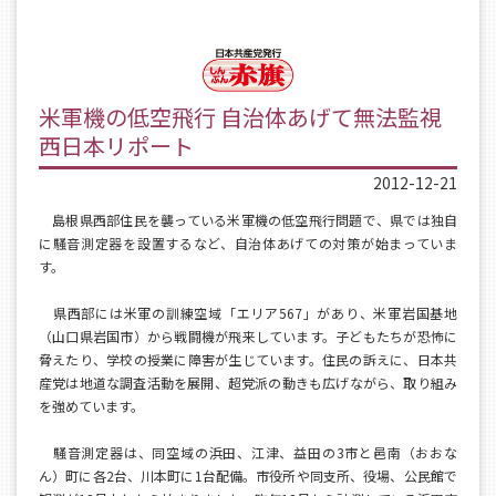
米軍機の低空飛行 自治体あげて無法監視
西日本リポート
2012-12-21
島根県西部住民を襲っている米軍機の低空飛行問題で、県では独自
に騒音測定器を設置するなど、自治体あげての対策が始まっていま
す。
県西部には米軍の訓練空域「エリア567」があり、米軍岩国基地
（山口県岩国市）から戦闘機が飛来しています。子どもたちが恐怖に
脅えたり、学校の授業に障害が生じています。住民の訴えに、日本共
産党は地道な調査活動を展開、超党派の動きも広げながら、取り組み
を強めています。
騒音測定器は、同空域の浜田、江津、益田の3市と邑南（おおな
ん）町に各2台、川本町に1台配備。市役所や同支所、役場、公民館で