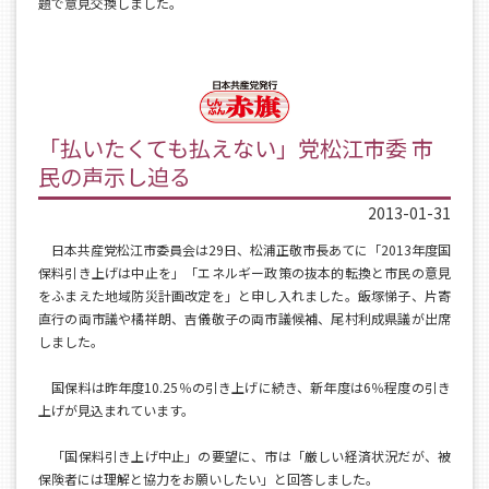
題で意見交換しました。
「払いたくても払えない」党松江市委 市
民の声示し迫る
2013-01-31
日本共産党松江市委員会は29日、松浦正敬市長あてに「2013年度国
保料引き上げは中止を」「エネルギー政策の抜本的転換と市民の意見
をふまえた地域防災計画改定を」と申し入れました。飯塚悌子、片寄
直行の両市議や橘祥朗、吉儀敬子の両市議候補、尾村利成県議が出席
しました。
国保料は昨年度10.25％の引き上げに続き、新年度は6％程度の引き
上げが見込まれています。
「国保料引き上げ中止」の要望に、市は「厳しい経済状況だが、被
保険者には理解と協力をお願いしたい」と回答しました。