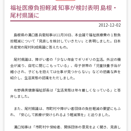
福祉医療負担軽減 知事が検討表明 島根・
尾村県議に
2012-12-02
島根県の溝口善兵衛知事は11月30日、本会議で福祉医療費の１割負
担軽減について「見直しを検討していきたい」と表明しました。日本
共産党の尾村利成県議に答えたもの。
尾村県議は、障がい者の「少ない年金でギリギリの生活。外出の機
会が減り、自宅に閉じこもっている」、母子世帯の「児童扶養手当が
縮小され、子どもを抱えては仕事が見つからない」などの悲痛な声を
紹介し、生活実態の認識をただしました。
布野典男健康福祉部長は「生活実態は年々厳しくなっている」と答
弁しました。
また、尾村県議は、市町村や障がい者団体の負担軽減の要望にもふ
れ、「安心して医療が受けられるよう軽減策を」と迫りました。
溝口知事は「市町村や受給者、関係団体の意見をよく聞き、見直し