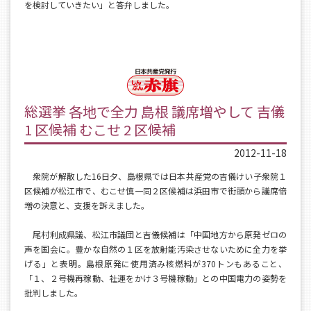
を検討していきたい」と答弁しました。
総選挙 各地で全力 島根 議席増やして 吉儀
1 区候補 むこせ 2 区候補
2012-11-18
衆院が解散した16日夕、島根県では日本共産党の吉儀けい子衆院１
区候補が松江市で、むこせ慎一同２区候補は浜田市で街頭から議席倍
増の決意と、支援を訴えました。
尾村利成県議、松江市議団と吉儀候補は「中国地方から原発ゼロの
声を国会に。豊かな自然の１区を放射能汚染させないために全力を挙
げる」と表明。島根原発に使用済み核燃料が370トンもあること、
「１、２号機再稼動、社運をかけ３号機稼動」との中国電力の姿勢を
批判しました。