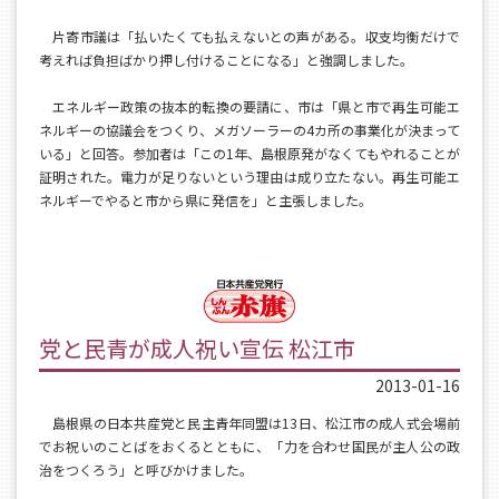
片寄市議は「払いたくても払えないとの声がある。収支均衡だけで
考えれば負担ばかり押し付けることになる」と強調しました。
エネルギー政策の抜本的転換の要請に、市は「県と市で再生可能エ
ネルギーの協議会をつくり、メガソーラーの4カ所の事業化が決まって
いる」と回答。参加者は「この1年、島根原発がなくてもやれることが
証明された。電力が足りないという理由は成り立たない。再生可能エ
ネルギーでやると市から県に発信を」と主張しました。
党と民青が成人祝い宣伝 松江市
2013-01-16
島根県の日本共産党と民主青年同盟は13日、松江市の成人式会場前
でお祝いのことばをおくるとともに、「力を合わせ国民が主人公の政
治をつくろう」と呼びかけました。