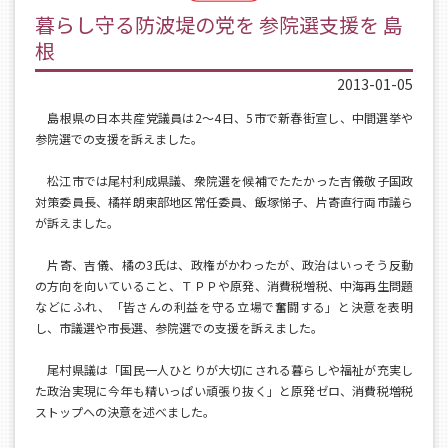
暮らし守る防波堤の党を 参院選支援を 島
根
2013-01-05
島根県の日本共産党議員は2～4日、5市で新春街宣し、中間選挙や
参院選での支援を訴えました。
松江市では尾村利成県議、衆院選を候補でたたかった吉儀敬子国政
対策委員長、橘祥朗東部地区常任委員、飯塚悌子、片寄直行両市議ら
が訴えました。
片寄、吉儀、橘の3氏は、政権がかわったが、政治はいっそう反動
の方向を向いていること、ＴＰＰや原発、消費税増税、中海再生問題
などにふれ、「皆さんの利益を守る立場で奮闘する」と決意を表明
し、市議選や市長選、参院選での支援を訴えました。
尾村県議は「国民一人ひとりが大切にされる暮らしや福祉が充実し
た政治実現に今年も精いっぱい頑張り抜く」と原発ゼロ、消費税増税
ストップへの決意を述べました。