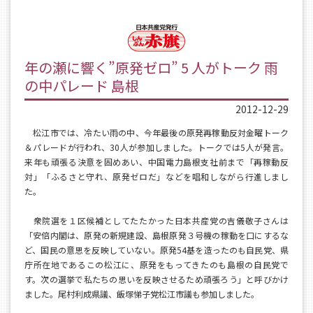
年の瀬に響く”原発ゼロ” 5 人がトーク 雨
の中パレード 島根
2012-12-29
松江市では、冷たい雨の中、今年最後の原発再稼動反対金曜トーク
＆パレードが行われ、30人が参加しました。トークでは5人が発言。
来年も頑張る決意を固めあい、中国電力島根支社前まで「再稼動反
対」「ふるさと守れ、原発ゼロだ」などを唱和しながら行進しまし
た。
衆院選を１区候補としてたたかった日本共産党の吉儀敬子さんは
「安倍内閣は、原発の新規建設、島根原発３号機の稼動を口にするな
ど、国民の意思を反映していない。原発54基を造ったのも自民党、県
庁所在地であるこの松江に、原発をもってきたのも島根の自民党で
す。次の選挙で私たちの思いを反映させるため頑張ろう」と呼びかけ
ました。尾村利成県議、飯塚悌子党松江市議も参加しました。