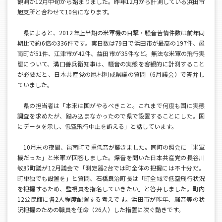
観測が12月中旬から始まりました。昨年12月から計測している浜田市
旭支所と合わせて10台になります。
県によると、2012年上半期の米軍機の目撃・騒音苦情件数は前年同
期比で約6倍の336件です。実日数は79日で浜田市が最高の197件、邑
南町が51件、江津市が42件、益田市が35件など。無法な米軍の飛行実
態について、溝口善兵衛知事は、騒音の実態を客観的に計測すること
が必要だと、日本共産党の尾村利成県議の質問（6月議会）で答弁し
ていました。
県の担当者は「本来は国がやるべきこと。これまで何度も国に実態
調査を求めたが、踏み込まなかったので県で設置することにした。国
にデータを示し、低空飛行中止を訴える」と話しています。
10月末の夜間、邑南町で重低音が響きました。同町の照会に「米軍
機だった」と米軍が回答しました。爆音を聞いた日本共産党の長谷川
敏郎町議が12月議会で「測定器2台では町全体の把握には不十分だ。
町単独でも設置を」と質問、石橋良治町長は「町全域で低空飛行状況
を把握するため、監視員を指名していきたい」と答弁しました。町内
12公民館に各2人程度配置する考えです。浜田市が昨年、騒音等の状
況把握のための職員を任命（26人）した措置に次ぐ動きです。