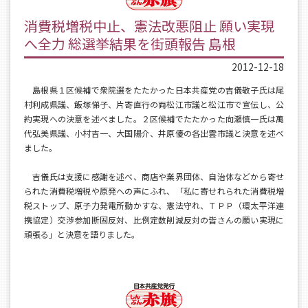
消費税増税中止、憲法改悪阻止 願い実現
へ全力 総選挙結果を街頭報告 島根
2012-12-18
島根県１区候補で衆院選をたたかった日本共産党の吉儀敬子氏は尾
村利成県議、飯塚悌子、片寄直行の両松江市議と松江市で宣伝し、公
約実現への決意を述べました。２区候補でたたかった向瀬慎一氏は萬
代弘美県議、小村吉一、大国陽介、井原優の各出雲市議と決意を述べ
ました。
吉儀氏は支援に感謝を述べ、商店や業界団体、自治体などから寄せ
られた消費税増税や原発への声にふれ、「私に寄せれられた消費税増
税ストップ、原子力発電所動かすな、憲法守れ、ＴＰＰ（環太平洋連
携協定）交渉参加断固反対、比例定数削減反対の皆さんの願い実現に
頑張る」と決意を語りました。