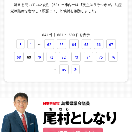
訴えを聞いていた女性（68）＝市内＝は「民主はうそつきだ。共産
党は議席を増やして頑張って」と候補を激励しました。
841 件中 681 ～ 690 件を表示
1
…
62
63
64
65
66
67
68
69
70
71
72
73
74
75
76
…
85