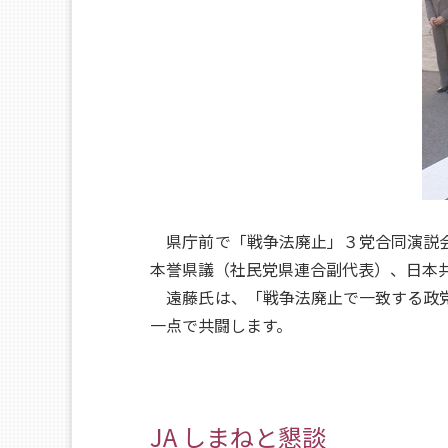
県庁前で「戦争法廃止」３党合同演説会
本誉県議（社民党県連合副代表）、日本
遠藤氏は、「戦争法廃止で一致する政党
一点で共闘します。
JA しまねと懇談