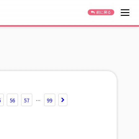
OPEN
前に戻る
5
56
57
…
99