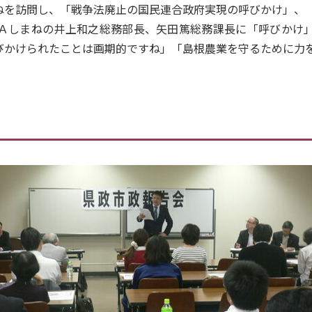
を訪問し、「戦争法廃止の国民連合政府実現の呼びかけ」、
Ａしまねの井上和之総務部長、矢田篤総務課長に「呼びかけ」
びかけられたことは画期的ですね」「島根農業を守るために力