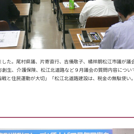
した。尾村県議、片寄直行、吉儀敬子、橘祥朗松江市議が議
創生、介護保険、松江北道路など９月議会の質問内容につい
論戦と住民運動が大切」「松江北道路建設は、税金の無駄使い