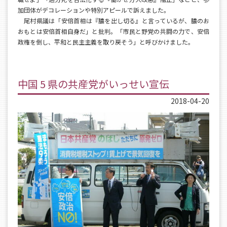
加団体がデコレーションや特別アピールで訴えました。
尾村県議は「安倍首相は『膿を出し切る』と言っているが、膿のお
おもとは安倍首相自身だ」と批判。「市民と野党の共闘の力で、安倍
政権を倒し、平和と民主主義を取り戻そう」と呼びかけました。
中国 5 県の共産党がいっせい宣伝
2018-04-20