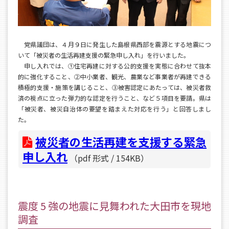
党県議団は、４月９日に発生した島根県西部を震源とする地震につ
いて「被災者の生活再建支援の緊急申し入れ」を行いました。
申し入れでは、①住宅再建に対する公的支援を実態に合わせて抜本
的に強化すること、②中小業者、観光、農業など事業者が再建できる
積極的支援・施策を講じること、③被害認定にあたっては、被災者救
済の視点に立った弾力的な認定を行うこと、など５項目を要請。県は
「被災者、被災自治体の要望を踏まえた対応を行う」と回答しまし
た。
被災者の生活再建を支援する緊急
申し入れ
（pdf 形式 / 154KB）
震度 5 強の地震に見舞われた大田市を現地
調査