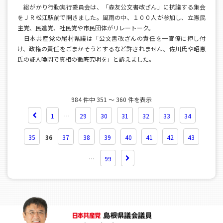
総がかり行動実行委員会は、「森友公文書改ざん」に抗議する集会
をＪＲ松江駅前で開きました。風雨の中、１００人が参加し、立憲民
主党、民進党、社民党や市民団体がリレートーク。
日本共産党の尾村県議は「公文書改ざんの責任を一官僚に押し付
け、政権の責任をごまかそうとするなど許されません。佐川氏や昭恵
氏の証人喚問で真相の徹底究明を」と訴えました。
984 件中 351 ～ 360 件を表示
1
…
29
30
31
32
33
34
35
36
37
38
39
40
41
42
43
…
99