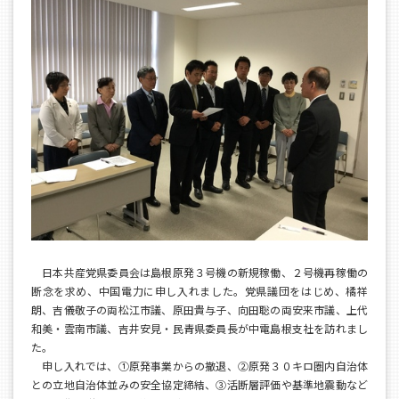
日本共産党県委員会は島根原発３号機の新規稼働、２号機再稼働の
断念を求め、中国電力に申し入れました。党県議団をはじめ、橘祥
朗、吉儀敬子の両松江市議、原田貴与子、向田聡の両安来市議、上代
和美・雲南市議、吉井安見・民青県委員長が中電島根支社を訪れまし
た。
申し入れでは、①原発事業からの撤退、②原発３０キロ圏内自治体
との立地自治体並みの安全協定締結、③活断層評価や基準地震動など