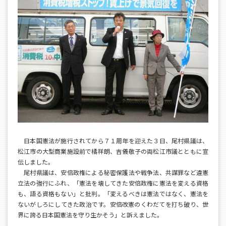
日本国憲法が施行されてから７１周年を迎えた３日、尾村県議は、
松江市の大型商業施設前で橘祥朗、吉儀敬子の両松江市議とともに宣
伝しました。
尾村県議は、安倍政権による秘密保護法や戦争法、共謀罪など違憲
立法の強行にふれ、「憲法を壊してきた安倍政権に憲法を変える資格
も、語る資格もない」と批判。「変えるべきは憲法ではなく、憲法を
ないがしろにしてきた政治です。安倍改憲のくわだてを打ち破り、世
界に誇る日本国憲法を守り生かそう」と訴えました。