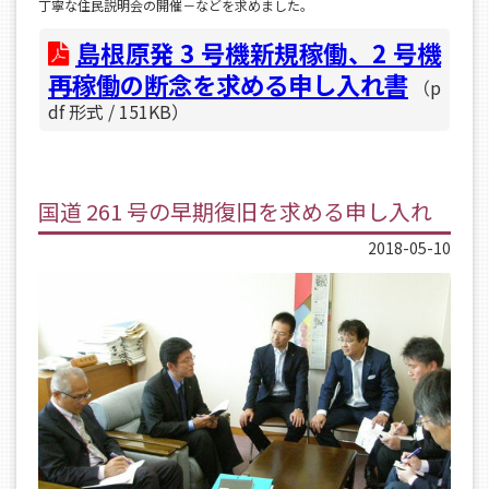
丁寧な住民説明会の開催－などを求めました。
島根原発 3 号機新規稼働、2 号機
再稼働の断念を求める申し入れ書
（p
df 形式 / 151KB）
国道 261 号の早期復旧を求める申し入れ
2018-05-10