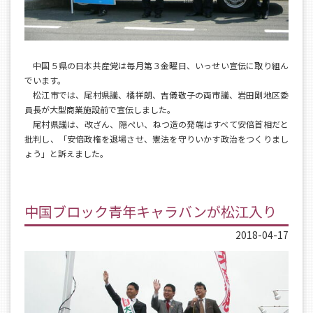
中国５県の日本共産党は毎月第３金曜日、いっせい宣伝に取り組ん
でいます。
松江市では、尾村県議、橘祥朗、吉儀敬子の両市議、岩田剛地区委
員長が大型商業施設前で宣伝しました。
尾村県議は、改ざん、隠ぺい、ねつ造の発端はすべて安倍首相だと
批判し、「安倍政権を退場させ、憲法を守りいかす政治をつくりまし
ょう」と訴えました。
中国ブロック青年キャラバンが松江入り
2018-04-17