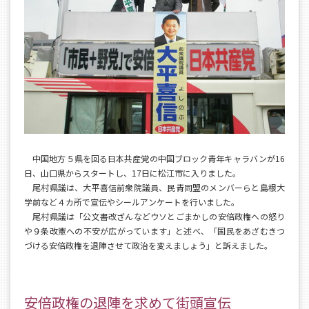
中国地方５県を回る日本共産党の中国ブロック青年キャラバンが16
日、山口県からスタートし、17日に松江市に入りました。
尾村県議は、大平喜信前衆院議員、民青同盟のメンバーらと島根大
学前など４カ所で宣伝やシールアンケートを行いました。
尾村県議は「公文書改ざんなどウソとごまかしの安倍政権への怒り
や９条改憲への不安が広がっています」と述べ、「国民をあざむきつ
づける安倍政権を退陣させて政治を変えましょう」と訴えました。
安倍政権の退陣を求めて街頭宣伝