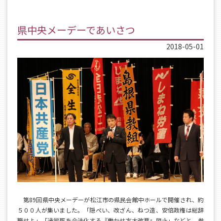
県中央メーデーであいさつ
2018-05-01
第89回県中央メーデーが松江市の県民会館中ホールで開催され、約
５００人が集いました。「隠ぺい、改ざん、ねつ造、安倍政権は総辞
職せよ」「過労死を合法化する『働かせ方大改悪』阻止」などと、参