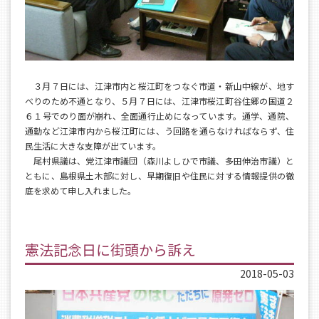
３月７日には、江津市内と桜江町をつなぐ市道・新山中線が、地す
べりのため不通となり、５月７日には、江津市桜江町谷住郷の国道２
６１号でのり面が崩れ、全面通行止めになっています。通学、通院、
通勤など江津市内から桜江町には、う回路を通らなければならず、住
民生活に大きな支障が出ています。
尾村県議は、党江津市議団（森川よしひで市議、多田伸治市議）と
ともに、島根県土木部に対し、早期復旧や住民に対する情報提供の徹
底を求めて申し入れました。
憲法記念日に街頭から訴え
2018-05-03