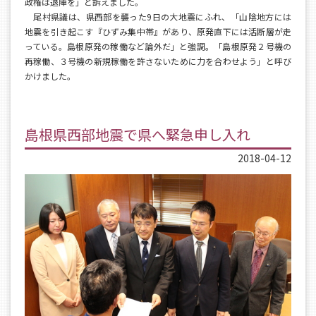
政権は退陣を」と訴えました。
尾村県議は、県西部を襲った9日の大地震にふれ、「山陰地方には
地震を引き起こす『ひずみ集中帯』があり、原発直下には活断層が走
っている。島根原発の稼働など論外だ」と強調。「島根原発２号機の
再稼働、３号機の新規稼働を許さないために力を合わせよう」と呼び
かけました。
島根県西部地震で県へ緊急申し入れ
2018-04-12