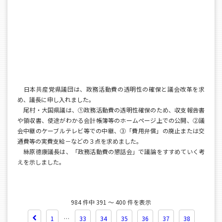
日本共産党県議団は、政務活動費の透明性の確保と議会改革を求
め、議長に申し入れました。
尾村・大国県議は、①政務活動費の透明性確保のため、収支報告書
や領収書、使途がわかる会計帳簿等のホームページ上での公開、②議
会中継のケーブルテレビ等での中継、③「費用弁償」の廃止または交
通費等の実費支給－などの３点を求めました。
絲原德康議長は、「政務活動費の懇話会」で議論をすすめていく考
えを示しました。
984 件中 391 ～ 400 件を表示
1
…
33
34
35
36
37
38