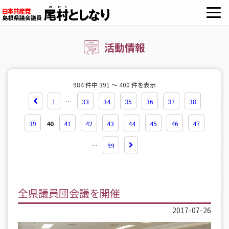
OPE
活動情報
984 件中 391 ～ 400 件を表示
1
…
33
34
35
36
37
38
39
40
41
42
43
44
45
46
47
…
99
全県議員団会議を開催
2017-07-26