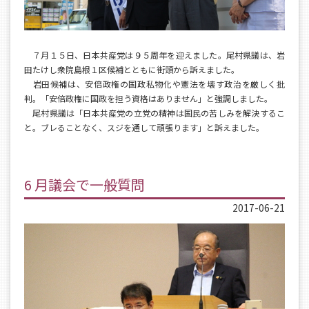
７月１５日、日本共産党は９５周年を迎えました。尾村県議は、岩
田たけし衆院島根１区候補とともに街頭から訴えました。
岩田候補は、安倍政権の国政私物化や憲法を壊す政治を厳しく批
判。「安倍政権に国政を担う資格はありません」と強調しました。
尾村県議は「日本共産党の立党の精神は国民の苦しみを解決するこ
と。ブレることなく、スジを通して頑張ります」と訴えました。
6 月議会で一般質問
2017-06-21