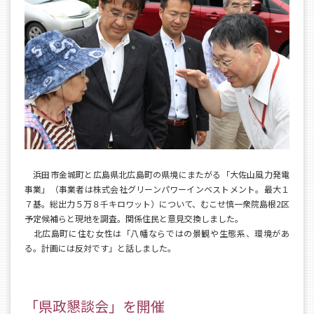
浜田市金城町と広島県北広島町の県境にまたがる「大佐山風力発電
事業」（事業者は株式会社グリーンパワーインベストメント。最大１
７基。総出力５万８千キロワット）について、むこせ慎一衆院島根2区
予定候補らと現地を調査。関係住民と意見交換しました。
北広島町に住む女性は「八幡ならではの景観や生態系、環境があ
る。計画には反対です」と話しました。
「県政懇談会」を開催