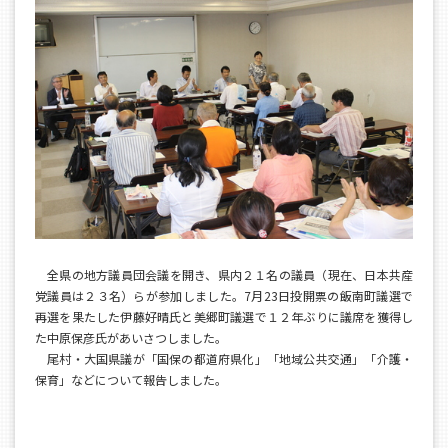
全県の地方議員団会議を開き、県内２１名の議員（現在、日本共産
党議員は２３名）らが参加しました。7月23日投開票の飯南町議選で
再選を果たした伊藤好晴氏と美郷町議選で１２年ぶりに議席を獲得し
た中原保彦氏があいさつしました。
尾村・大国県議が「国保の都道府県化」「地域公共交通」「介護・
保育」などについて報告しました。