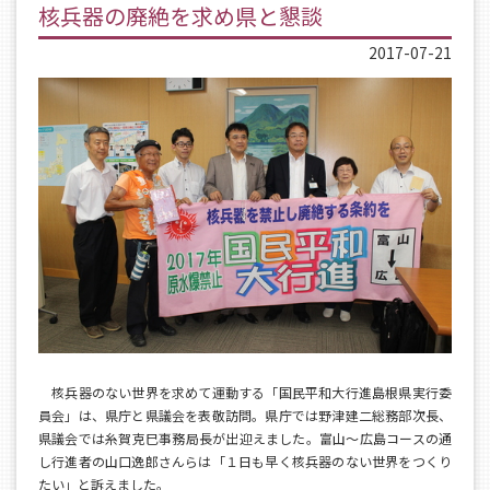
核兵器の廃絶を求め県と懇談
2017-07-21
核兵器のない世界を求めて運動する「国民平和大行進島根県実行委
員会」は、県庁と県議会を表敬訪問。県庁では野津建二総務部次長、
県議会では糸賀克巳事務局長が出迎えました。富山～広島コースの通
し行進者の山口逸郎さんらは「１日も早く核兵器のない世界をつくり
たい」と訴えました。