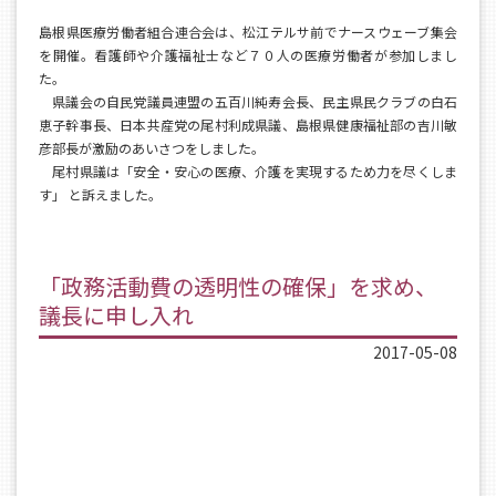
島根県医療労働者組合連合会は、松江テルサ前でナースウェーブ集会
を開催。看護師や介護福祉士など７０人の医療労働者が参加しまし
た。
県議会の自民党議員連盟の五百川純寿会長、民主県民クラブの白石
恵子幹事長、日本共産党の尾村利成県議、島根県健康福祉部の吉川敏
彦部長が激励のあいさつをしました。
尾村県議は「安全・安心の医療、介護を実現するため力を尽くしま
す」 と訴えました。
「政務活動費の透明性の確保」を求め、
議長に申し入れ
2017-05-08